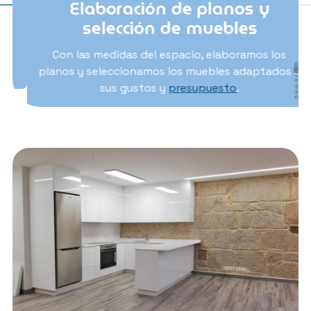
Elaboración de planos y
selección de muebles
Con las medidas del espacio, elaboramos los
1
2
planos y seleccionamos los muebles adaptados a
3
4
sus gustos y
presupuesto
.
5
6
7